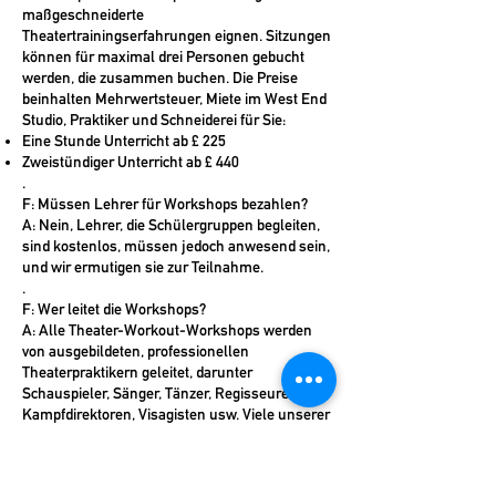
maßgeschneiderte
Theatertrainingserfahrungen eignen. Sitzungen
können für maximal drei Personen gebucht
werden, die zusammen buchen. Die Preise
beinhalten Mehrwertsteuer, Miete im West End
Studio, Praktiker und Schneiderei für Sie:
Eine Stunde Unterricht ab £ 225
Zweistündiger Unterricht ab £ 440
.
F: Müssen Lehrer für Workshops bezahlen?
A: Nein, Lehrer, die Schülergruppen begleiten,
sind kostenlos, müssen jedoch anwesend sein,
und wir ermutigen sie zur Teilnahme.
.
F: Wer leitet die Workshops?
A: Alle Theater-Workout-Workshops werden
von ausgebildeten, professionellen
Theaterpraktikern geleitet, darunter
Schauspieler, Sänger, Tänzer, Regisseure,
Kampfdirektoren, Visagisten usw. Viele unserer
Teams sind im West End aufgetreten, auf
nationalen Tourneen oder haben Credits mit
Firmen wie das RSC und das Nationaltheater.