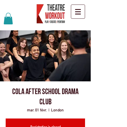
CoLA After school drama
club
mar. 01 févr.
  |  
London