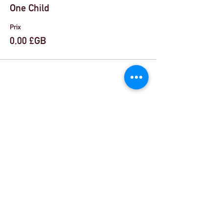
One Child
Prix
0,00 £GB
Share This Event
© Theatre Workout ™ Ltd | Appelez-nous:
+44
(0) 20 8144 2290
| |
Envoyez-nous un email
© 2018 par Theatre Workout ™ Ltd.