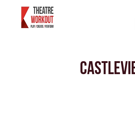
家
Castlevi