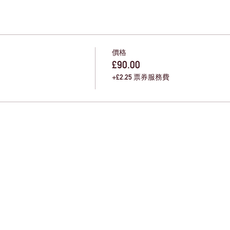
價格
£90.00
+£2.25 票券服務費