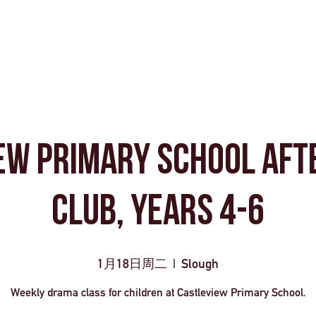
西端
團體旅行
事件管理
聯繫我們
Boo
ew Primary School Aft
Club, Years 4-6
1月18日周二
  |  
Slough
Weekly drama class for children at Castleview Primary School.