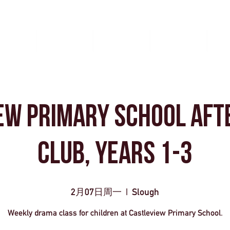
西端
團體旅行
事件管理
聯繫我們
Boo
ew Primary School Aft
Club, Years 1-3
2月07日周一
  |  
Slough
Weekly drama class for children at Castleview Primary School.