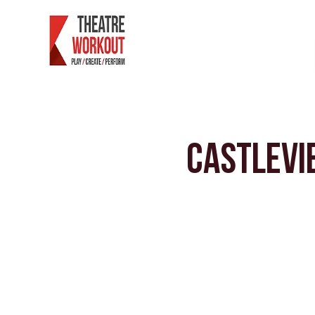
家
Castlevi